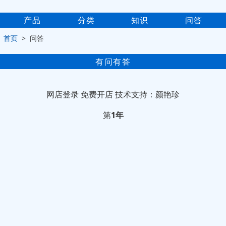
产品
分类
知识
问答
>
首页
> 问答
有问有答
网店登录
免费开店
技术支持：颜艳珍
第
1年